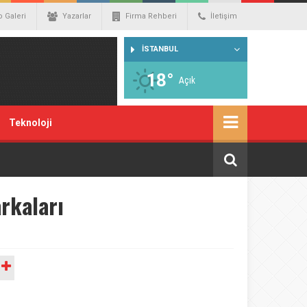
o Galeri
Yazarlar
Firma Rehberi
İletişim
İSTANBUL
18°
Açık
Teknoloji
arkaları
A