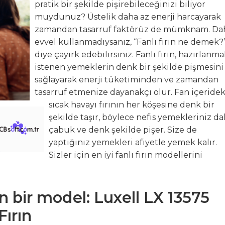
pratik bir şekilde pişirebileceğinizi biliyor
muydunuz? Üstelik daha az enerji harcayarak
zamandan tasarruf faktörüz de mümknam. Da
evvel kullanmadıysanız, “Fanlı fırın ne demek?
diye çayırk edebilirsiniz. Fanlı fırın, hazırlanm
istenen yemeklerin denk bir şekilde pişmesini
sağlayarak enerji tüketiminden ve zamandan
tasarruf etmenize dayanakçı olur. Fan içeridek
sıcak havayı fırının her köşesine denk bir
şekilde taşır, böylece nefis yemekleriniz d
çabuk ve denk şekilde pişer. Size de
yaptığınız yemekleri afiyetle yemek kalır.
Sizler için en iyi fanlı fırın modellerini
n bir model: Luxell LX 13575
Fırın