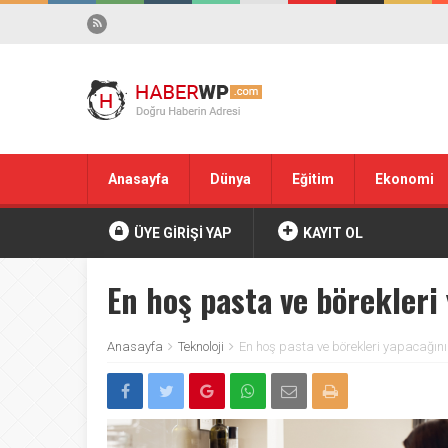
Anasayfa
Dünya
Eğitim
Ekonomi
ÜYE GİRİŞİ YAP
KAYIT OL
En hoş pasta ve börekleri 
Anasayfa
Teknoloji
En hoş pasta ve börekleri yapacağınız 