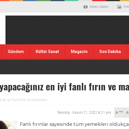
Video Galeri
Fot
Gündem
Kültür Sanat
Magazin
Son Dakika
yapacağınız en iyi fanlı fırın ve m
en iyi fanlı fırın ve markaları
Teknoloji
-
Kasım 21, 2022 8:21 pm
A
Fanlı fırınlar sayesinde tüm yemekleri oldukça