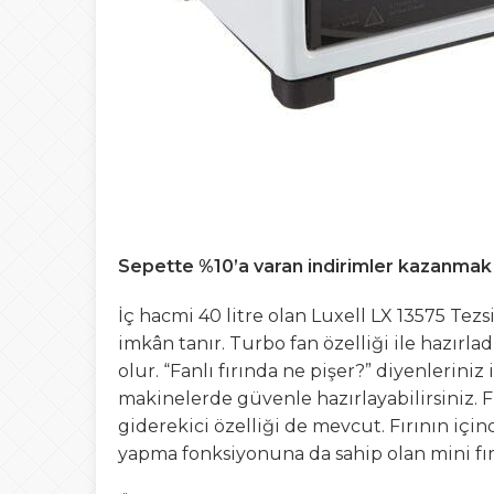
Sepette %10’a varan indirimler kazanmak iç
İç hacmi 40 litre olan Luxell LX 13575 Tezs
imkân tanır. Turbo fan özelliği ile hazırl
olur. “Fanlı fırında ne pişer?” diyenlerini
makinelerde güvenle hazırlayabilirsiniz. 
giderekici özelliği de mevcut. Fırının içi
yapma fonksiyonuna da sahip olan mini fırın