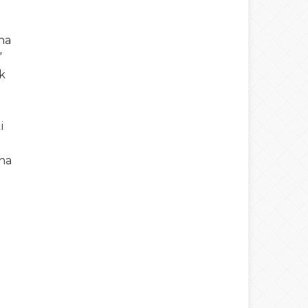
ha
”
ak
i
aha