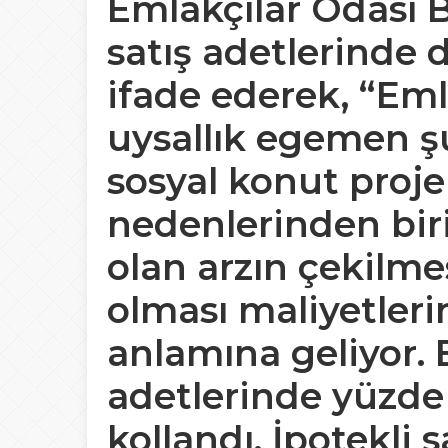
Emlakçılar Odası 
satış adetlerinde 
ifade ederek, “Eml
uysallık egemen ş
sosyal konut projel
nedenlerinden biri
olan arzın çekilme
olması maliyetleri
anlamına geliyor. 
adetlerinde yüzde
kollandı. İpotekli 