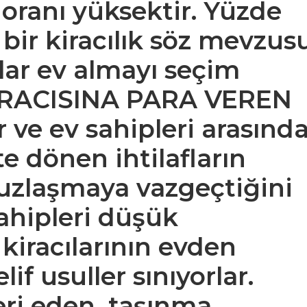
 oranı yüksektir. Yüzde
ir kiracılık söz mevzusu
slar ev almayı seçim
“KİRACISINA PARA VEREN
 ve ev sahipleri arasınd
te dönen ihtilafların
 uzlaşmaya vazgeçtiğini
sahipleri düşük
kiracılarının evden
if usuller sınıyorlar.
eri eden, taşınma