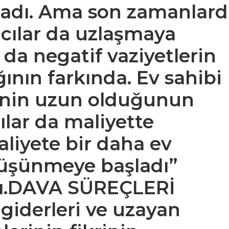
ladı. Ama son zamanlard
racılar da uzlaşmaya
f da negatif vaziyetlerin
ğının farkında. Ev sahibi
inin uzun olduğunun
cılar da maliyette
liyete bir daha ev
üşünmeye başladı”
ndı.DAVA SÜREÇLERİ
derleri ve uzayan