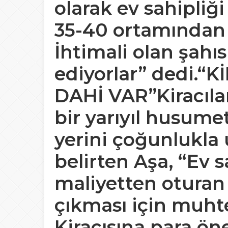
olarak ev sahipliği
35-40 ortamından b
İhtimali olan şahı
ediyorlar” dedi.
DAHİ VAR”Kiracılar
bir yarıyıl husume
yerini çoğunlukla
belirten Aşa, “Ev 
maliyetten oturan 
çıkması için muhtel
Kiracısına para ön