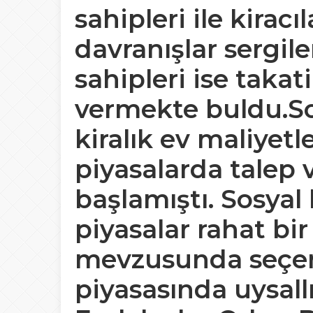
sahipleri ile kirac
davranışlar sergil
sahipleri ise takati
vermekte buldu.Son
kiralık ev maliyetl
piyasalarda talep 
başlamıştı. Sosyal 
piyasalar rahat bi
mevzusunda seçen
piyasasında uysall