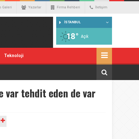
o Galeri
Yazarlar
Firma Rehberi
İletişim
İSTANBUL
18°
Açık
Teknoloji
e var tehdit eden de var
A