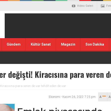
Video Galeri
Fot
Gündem
Kültür Sanat
Magazin
Son Dakika
r değişti! Kiracısına para veren d
Kiracısına para veren de var tehdit eden de var
Ekonomi
-
Kasım 26, 2022 7:25 pm
A