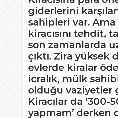
giderlerini karşıl
sahipleri var. Ama
kiracısını tehdit, 
son zamanlarda uz
çıktı. Zira yüksek 
evlerde kiralar öd
icralık, mülk sahi
olduğu vaziyetler
Kiracılar da ‘300-
yapmam’ derken d