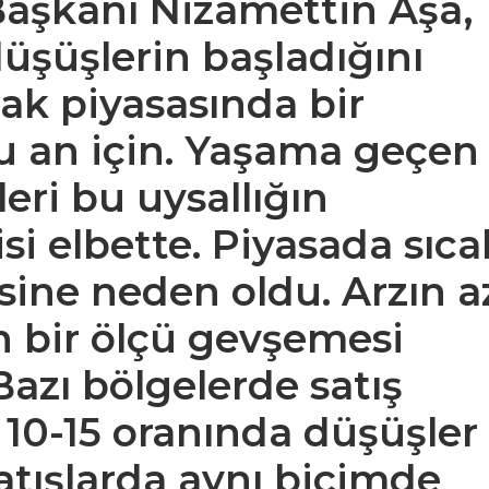
Başkanı Nizamettin Aşa,
düşüşlerin başladığını
ak piyasasında bir
u an için. Yaşama geçen
eri bu uysallığın
si elbette. Piyasada sıca
sine neden oldu. Arzın a
n bir ölçü gevşemesi
Bazı bölgelerde satış
 10-15 oranında düşüşler
satışlarda aynı biçimde