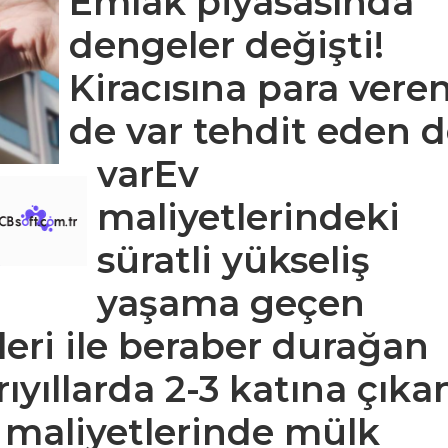
Emlak piyasasında
dengeler değişti!
Kiracısına para vere
de var tehdit eden 
varEv
maliyetlerindeki
süratli yükseliş
yaşama geçen
leri ile beraber durağan
rıyıllarda 2-3 katına çıka
ev maliyetlerinde mülk