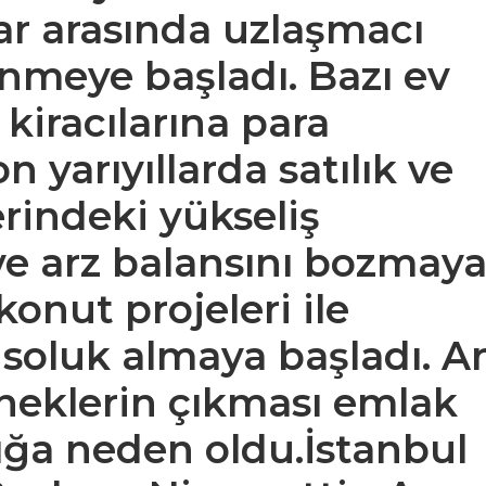
ılar arasında uzlaşmacı
enmeye başladı. Bazı ev
 kiracılarına para
 yarıyıllarda satılık ve
erindeki yükseliş
ve arz balansını bozmay
konut projeleri ile
r soluk almaya başladı. A
eklerin çıkması emlak
ığa neden oldu.İstanbul