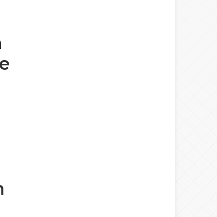
n
de
n