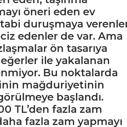
amayı öneri eden ev
 tabi duruşmaya verenler
taciz edenler de var. Ama
laşmalar ön tasarıya
değerler ile yakalanan
enmiyor. Bu noktalarda
binin mağduriyetinin
 görülmeye başlandı.
500 TL’den fazla zam
aha fazla zam yapmayı