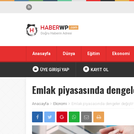
Anasayfa
Dünya
Eğitim
Ekonomi
ÜYE GİRİŞİ YAP
KAYIT OL
Emlak piyasasında dengele
Anasayfa
Ekonomi
Emlak piyasasında dengeler değişti! 