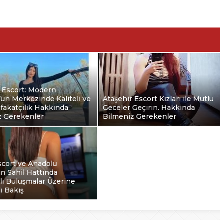
 Escort: Modern
’un Merkezinde Kaliteli ve
Ataşehir Escort Kızları ile Mutlu
fakatçilik Hakkında
Geceler Geçirin. Hakkında
z Gerekenler
Bilmeniz Gerekenler
scort ve Anadolu
ın Sahil Hattında
klı Buluşmalar Üzerine
ı Bakış