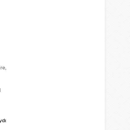
re,
l
ydı