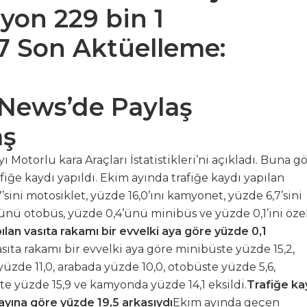
lyon 229 bin 1
:17 Son Aktüelleme:
 News’de Paylaş
aş
 Motorlu kara Araçları İstatistikleri’ni açıkladı. Buna gö
fiğe kaydı yapıldı. Ekim ayında trafiğe kaydı yapılan
’sini motosiklet, yüzde 16,0’ını kamyonet, yüzde 6,7’sini
ünü otobüs, yüzde 0,4’ünü minibüs ve yüzde 0,1’ini öze
ılan vasıta rakamı bir evvelki aya göre yüzde 0,1
sıta rakamı bir evvelki aya göre minibüste yüzde 15,2,
yüzde 11,0, arabada yüzde 10,0, otobüste yüzde 5,6,
te yüzde 15,9 ve kamyonda yüzde 14,1 eksildi.
Trafiğe ka
ayına göre yüzde 19,5 arkasıydı
Ekim ayında geçen