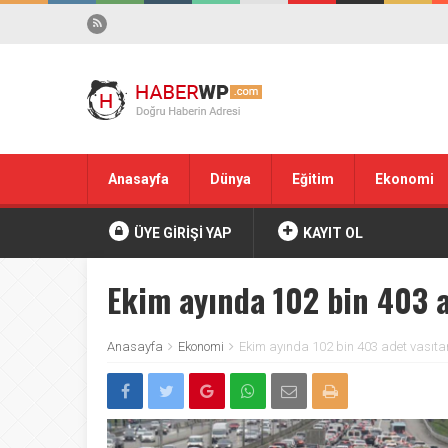
Anasayfa
Dünya
Eğitim
Ekonomi
ÜYE GİRİŞİ YAP
KAYIT OL
Ekim ayında 102 bin 403 a
Anasayfa
Ekonomi
Ekim ayında 102 bin 403 adet vasıtan