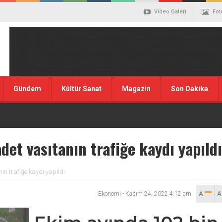
Video Galeri
Fot
Gündem
Kültür Sanat
Magazin
Son Dakika
det vasıtanın trafiğe kaydı yapıldı
ın trafiğe kaydı yapıldı
Ekonomi
-
Kasım 24, 2022 4:12 am
A