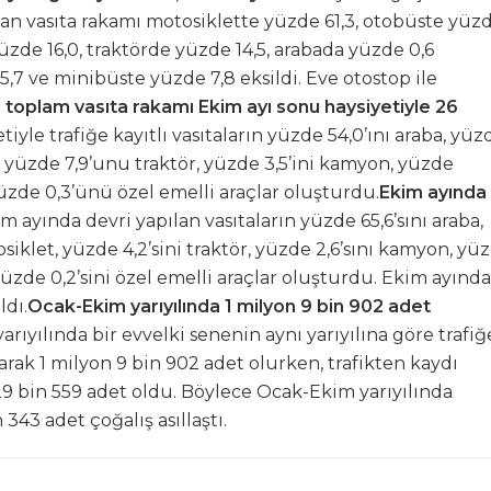
lan vasıta rakamı motosiklette yüzde 61,3, otobüste yüz
de 16,0, traktörde yüzde 14,5, arabada yüzde 0,6
5,7 ve minibüste yüzde 7,8 eksildi. Eve otostop ile
lı toplam vasıta rakamı Ekim ayı sonu haysiyetiyle 26
iyle trafiğe kayıtlı vasıtaların yüzde 54,0’ını araba, yüz
t, yüzde 7,9’unu traktör, yüzde 3,5’ini kamyon, yüzde
üzde 0,3’ünü özel emelli araçlar oluşturdu.
Ekim ayında
m ayında devri yapılan vasıtaların yüzde 65,6’sını araba,
siklet, yüzde 4,2’sini traktör, yüzde 2,6’sını kamyon, yü
yüzde 0,2’sini özel emelli araçlar oluşturdu. Ekim ayında
ldı.
Ocak-Ekim yarıyılında 1 milyon 9 bin 902 adet
rıyılında bir evvelki senenin aynı yarıyılına göre trafiğ
arak 1 milyon 9 bin 902 adet olurken, trafikten kaydı
 29 bin 559 adet oldu. Böylece Ocak-Ekim yarıyılında
343 adet çoğalış asıllaştı.