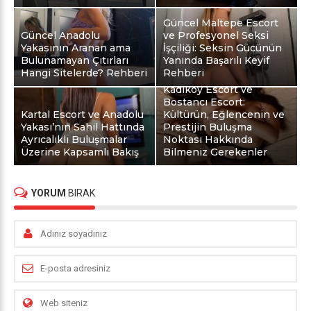
Güncel Maltepe Escort
Güncel Anadolu
ve Profesyonel Seksi
Yakasının Aranan ama
İşçiliği: Seksin Gücünün
Bulunamayan Çıtırları
Yanında Başarılı Keyif
Hangi Sitelerde? Rehberi
Rehberi
Kadıköy Escort ve
Bostancı Escort:
Kartal Escort ve Anadolu
Kültürün, Eğlencenin ve
Yakası’nın Sahil Hattında
Prestijin Buluşma
Ayrıcalıklı Buluşmalar
Noktası Hakkında
Üzerine Kapsamlı Bakış
Bilmeniz Gerekenler
YORUM
BIRAK