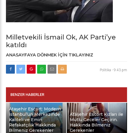
Milletvekili İsmail Ok, AK Parti’ye
katıldı
ANASAYFAYA DÖNMEK İÇİN TIKLAYINIZ
Politika
-
9:43 pm
BENZER HABERLER
Ataşehir Escort: Modern
İstanbul’un Merkezinde
Ataşehir Escort Kızları ile
Kaliteli ve Emin
Mutlu Geceler Geçirin.
Refakatçilik Hakkında
Hakkında Bilmeniz
Bilmeniz Gerekenler
Gerekenler