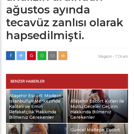
ağustos ayında
tecavüz zanlısı olarak
hapsedilmişti.
Magazin
-
7:26 am
BENZER HABERLER
Ataşehir Escort: Modern
İstanbul’un Merkezinde
Ataşehir Escort Kızları ile
Kaliteli ve Emin
Mutlu Geceler Geçirin.
Refakatçilik Hakkında
Hakkında Bilmeniz
Bilmeniz Gerekenler
Gerekenler
Güncel Maltepe Escort