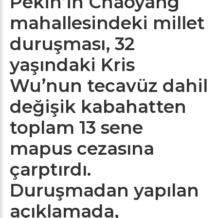
Pekin’in Chaoyang
mahallesindeki millet
duruşması, 32
yaşındaki Kris
Wu’nun tecavüz dahil
değişik kabahatten
toplam 13 sene
mapus cezasına
çarptırdı.
Duruşmadan yapılan
açıklamada,