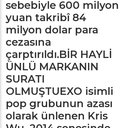
sebebiyle 600 milyon
yuan takribî 84
milyon dolar para
cezasına
çarptırıldı.
BİR HAYLİ
ÜNLÜ MARKANIN
SURATI
OLMUŞTU
EXO isimli
pop grubunun azası
olarak ünlenen Kris
Wu, 2014 senesinde