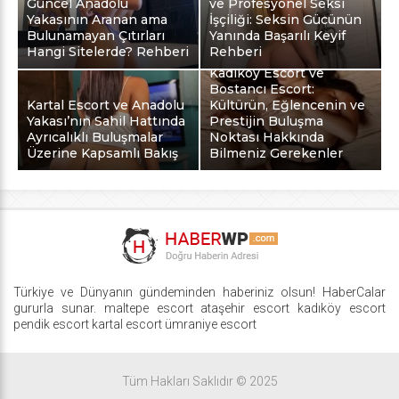
Güncel Anadolu
ve Profesyonel Seksi
Yakasının Aranan ama
İşçiliği: Seksin Gücünün
Bulunamayan Çıtırları
Yanında Başarılı Keyif
Hangi Sitelerde? Rehberi
Rehberi
Kadıköy Escort ve
Bostancı Escort:
Kartal Escort ve Anadolu
Kültürün, Eğlencenin ve
Yakası’nın Sahil Hattında
Prestijin Buluşma
Ayrıcalıklı Buluşmalar
Noktası Hakkında
Üzerine Kapsamlı Bakış
Bilmeniz Gerekenler
Türkiye ve Dünyanın gündeminden haberiniz olsun! HaberCalar
gururla sunar.
maltepe escort
ataşehir escort
kadıköy escort
pendik escort
kartal escort
ümraniye escort
Tüm Hakları Saklıdır © 2025