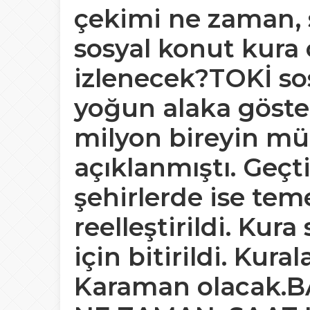
çekimi ne zaman, 
sosyal konut kura ç
izlenecek?TOKİ so
yoğun alaka göste
milyon bireyin mür
açıklanmıştı. Geçt
şehirlerde ise te
reelleştirildi. Kura
için bitirildi. Kura
Karaman olacak.
B