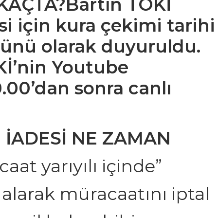
KAÇTA?
Bartın TOKİ
i için kura çekimi tarihi
 günü olarak duyuruldu.
Kİ’nin Youtube
.00’dan sonra canlı
 İADESİ NE ZAMAN
aat yarıyılı içinde”
alarak müracaatını iptal