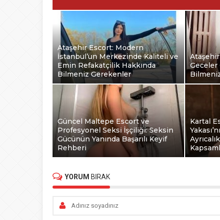
Ataşehir Escort: Modern
İstanbul’un Merkezinde Kaliteli ve
Ataşehir
Emin Refakatçilik Hakkında
Geceler 
Bilmeniz Gerekenler
Bilmeni
Güncel Maltepe Escort ve
Kartal E
Profesyonel Seksi İşçiliği: Seksin
Yakası’n
Gücünün Yanında Başarılı Keyif
Ayrıcalı
Rehberi
Kapsaml
YORUM
BIRAK