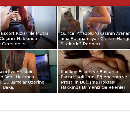
 Escort Kızları ile Mutlu
Güncel Anadolu Yakasının Arana
Geçirin. Hakkında
ama Bulunamayan Çıtırları Hangi
z Gerekenler
Sitelerde? Rehberi
scort ve Anadolu
Kadıköy Escort ve Bostancı
ın Sahil Hattında
Escort: Kültürün, Eğlencenin ve
klı Buluşmalar Üzerine
Prestijin Buluşma Noktası
ı Bakış
Hakkında Bilmeniz Gerekenler