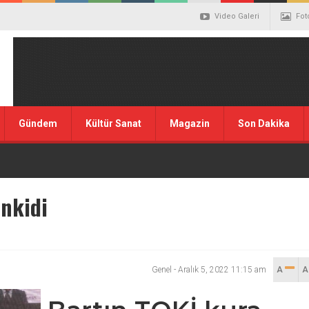
Video Galeri
Fot
Gündem
Kültür Sanat
Magazin
Son Dakika
enkidi
Genel
-
Aralık 5, 2022 11:15 am
A