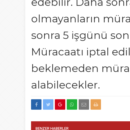
edebilir. Daha sonr
olmayanların müra
sonra 5 işgünü sonr
Müracaatı iptal edi
beklemeden mürac
alabilecekler.
BENZER HABERLER