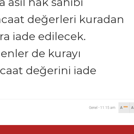
a asil hak sahibi
caat değerleri kuradan
a iade edilecek.
lenler de kurayı
aat değerini iade
Genel
-
11:15 am
A