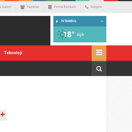
o Galeri
Yazarlar
Firma Rehberi
İletişim
İSTANBUL
18°
Açık
Teknoloji
A