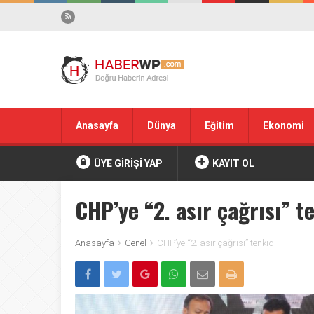
Anasayfa
Dünya
Eğitim
Ekonomi
ÜYE GİRİŞİ YAP
KAYIT OL
CHP’ye “2. asır çağrısı” t
Anasayfa
Genel
CHP’ye “2. asır çağrısı” tenkidi