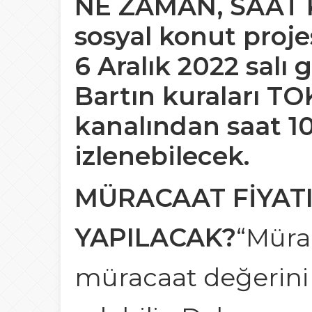
NE ZAMAN, SAAT 
sosyal konut projes
6 Aralık 2022 salı
Bartın kuraları TO
kanalından saat 10
izlenebilecek.
MÜRACAAT FİYATI
YAPILACAK?
“Mürac
müracaat değerini 