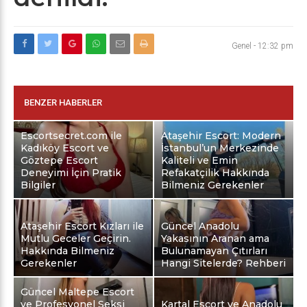
Genel
-
12:32 pm
BENZER HABERLER
Escortsecret.com ile
Ataşehir Escort: Modern
Kadıköy Escort ve
İstanbul’un Merkezinde
Göztepe Escort
Kaliteli ve Emin
Deneyimi İçin Pratik
Refakatçilik Hakkında
Bilgiler
Bilmeniz Gerekenler
Ataşehir Escort Kızları ile
Güncel Anadolu
Mutlu Geceler Geçirin.
Yakasının Aranan ama
Hakkında Bilmeniz
Bulunamayan Çıtırları
Gerekenler
Hangi Sitelerde? Rehberi
Güncel Maltepe Escort
ve Profesyonel Seksi
Kartal Escort ve Anadolu