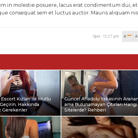
m in molestie posuere, lacus erat condimentum dui, et
ue consequat sem et luctus auctor. Mauris aliquam nis
Spor
-
12:27 pm
A
 Escort Kızları ile Mutlu
Güncel Anadolu Yakasının Arana
Geçirin. Hakkında
ama Bulunamayan Çıtırları Hangi
z Gerekenler
Sitelerde? Rehberi