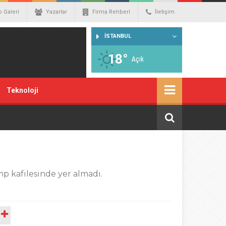
o Galeri
Yazarlar
Firma Rehberi
İletişim
İSTANBUL
18°
Açık
Teknoloji
p kafilesinde yer almadı.
A