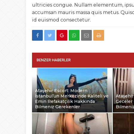
ultricies congue. Nullam elementum, ipsu
accumsan mauris massa quis metus. Quisq
id euismod consectetur.
BENZER HABERLER
Ataşehir Escort: Modern
İstanbul’un Merkezinde Kaliteli ve
Ataşehir
Emin Refakatçilik Hakkında
Geceler 
Bilmeniz Gerekenler
Bilmeni