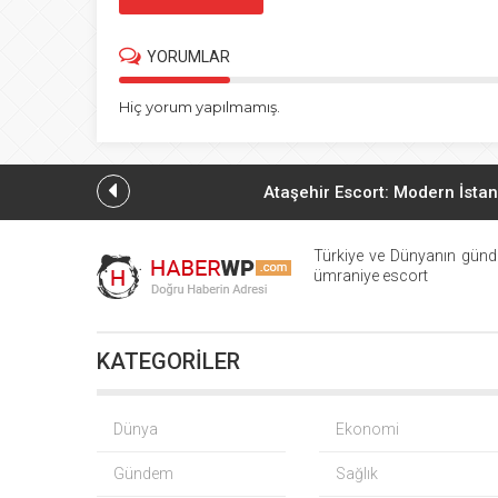
YORUMLAR
Hiç yorum yapılmamış.
Ataşehir Escort: Modern İstan
Ataşehir Escort
Türkiye ve Dünyanın günd
ümraniye escort
Güncel Anadolu Yak
KATEGORİLER
Güncel Maltepe Escort ve 
Kartal Escort ve Anadolu
Dünya
Ekonomi
Gündem
Sağlık
Kadıköy Escort ve Bostancı Escort