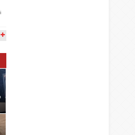
i
A
n