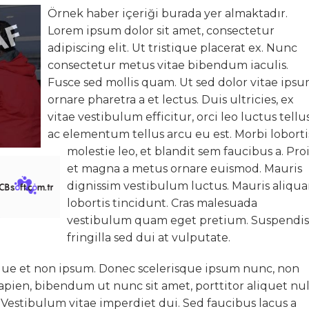
Örnek haber içeriği burada yer almaktadır.
Lorem ipsum dolor sit amet, consectetur
adipiscing elit. Ut tristique placerat ex. Nunc
consectetur metus vitae bibendum iaculis.
Fusce sed mollis quam. Ut sed dolor vitae ips
ornare pharetra a et lectus. Duis ultricies, ex
vitae vestibulum efficitur, orci leo luctus tellus
ac elementum tellus arcu eu est. Morbi loborti
molestie leo, et blandit sem faucibus a. Pro
et magna a metus ornare euismod. Mauris
dignissim vestibulum luctus. Mauris aliqu
lobortis tincidunt. Cras malesuada
vestibulum quam eget pretium. Suspendis
fringilla sed dui at vulputate.
tique et non ipsum. Donec scelerisque ipsum nunc, non
apien, bibendum ut nunc sit amet, porttitor aliquet nul
s. Vestibulum vitae imperdiet dui. Sed faucibus lacus a