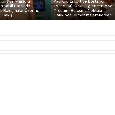
scort ve Anadolu
Kadıköy Escort ve Bostancı
ın Sahil Hattında
Escort: Kültürün, Eğlencenin ve
klı Buluşmalar Üzerine
Prestijin Buluşma Noktası
ı Bakış
Hakkında Bilmeniz Gerekenler