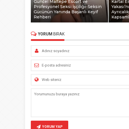
Güncel Maltepe Escort ve
Kartal E
Profesyonel Seksi İşçiliği: Seksin
Yakası’n
Gücünün Yanında Başarılı Keyif
Ayrıcalı
Rehberi
Kapsaml
YORUM
BIRAK
YORUM YAP