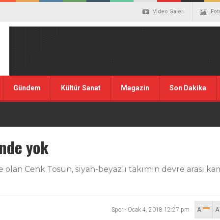
Video Galeri
Fot
Gündem
Kültür Sanat
Magazin
Son Dakika
nde yok
 olan Cenk Tosun, siyah-beyazlı takımın devre arası kam
Spor
-
Ocak 4, 2018 12:27 pm
A