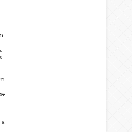
um
,
s
in
am
se
la.