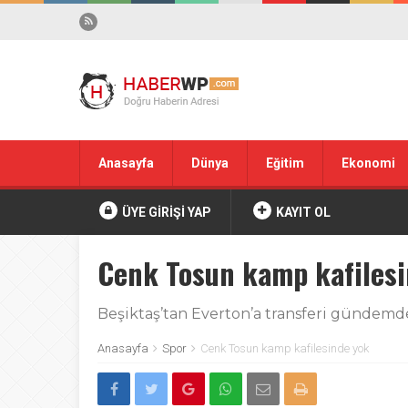
Anasayfa
Dünya
Eğitim
Ekonomi
ÜYE GİRİŞİ YAP
KAYIT OL
Cenk Tosun kamp kafilesi
Beşiktaş’tan Everton’a transferi gündemde
Anasayfa
Spor
Cenk Tosun kamp kafilesinde yok