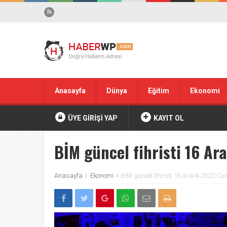
Anasayfa
Dünya
Eğitim
Ekonomi
ÜYE GİRİŞİ YAP
KAYIT OL
BİM güncel fihristi 16 Ar
Anasayfa
Ekonomi
BİM güncel fihristi 16 Aralık 2022 C