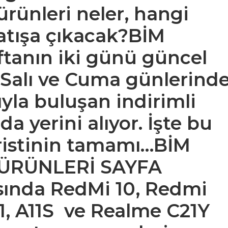
rünleri neler, hangi
satışa çıkacak?BİM
tanın iki günü güncel
r. Salı ve Cuma günlerind
ıyla buluşan indirimli
a yerini alıyor. İşte bu
hristinin tamamı…
BİM
 ÜRÜNLERİ SAYFA
fasında RedMi 10, Redmi
1, A11S ve Realme C21Y