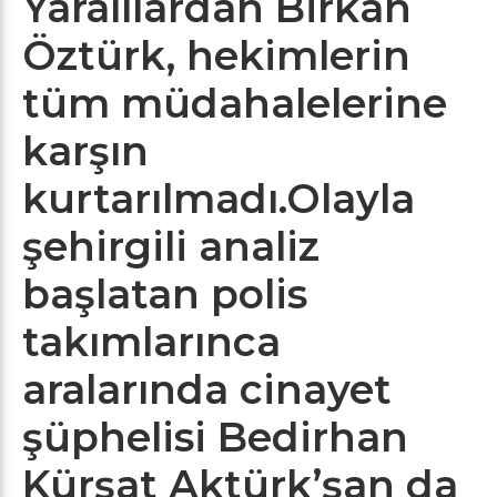
Yaralılardan Birkan
Öztürk, hekimlerin
tüm müdahalelerine
karşın
kurtarılmadı.Olayla
şehirgili analiz
başlatan polis
takımlarınca
aralarında cinayet
şüphelisi Bedirhan
Kürşat Aktürk’şan da