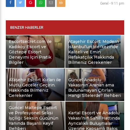
Genel
-
9:11 pm
BENZER HABERLER
Escortsecret.com ile
Ataşehir Escort: Modern
Kadıköy Escort ve
İstanbul’un Merkezinde
Göztepe Escort
Kaliteli ve Emin
Deneyimi İçin Pratik
Refakatçilik Hakkında
Bilgiler
Bilmeniz Gerekenler
Ataşehir Escort Kızları ile
Güncel Anadolu
Mutlu Geceler Geçirin.
Yakasının Aranan ama
Hakkında Bilmeniz
Bulunamayan Çıtırları
Gerekenler
Hangi Sitelerde? Rehberi
Güncel Maltepe Escort
ve Profesyonel Seksi
Kartal Escort ve Anadolu
İşçiliği: Seksin Gücünün
Yakası’nın Sahil Hattında
Yanında Başarılı Keyif
Ayrıcalıklı Buluşmalar
Rehberi
Üzerine Kapsamlı Bakış