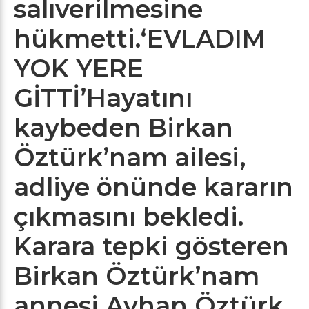
salıverilmesine
hükmetti.
‘EVLADIM
YOK YERE
GİTTİ’
Hayatını
kaybeden Birkan
Öztürk’nam ailesi,
adliye önünde kararın
çıkmasını bekledi.
Karara tepki gösteren
Birkan Öztürk’nam
annesi Ayhan Öztürk