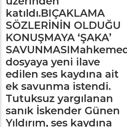
üzerinden
katıldı.
BIÇAKLAMA
SÖZLERİNİN OLDUĞU
KONUŞMAYA ‘ŞAKA’
SAVUNMASI
Mahkemed
dosyaya yeni ilave
edilen ses kaydına ait
ek savunma istendi.
Tutuksuz yargılanan
sanık İskender Günen
Yıldırım, ses kaydına