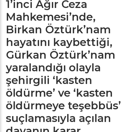
1’inci Ağır Ceza
Mahkemesi’nde,
Birkan Öztürk’nam
hayatını kaybettiği,
Gürkan Öztürk’nam
yaralandığı olayla
şehirgili ‘kasten
öldürme’ ve ‘kasten
öldürmeye teşebbüs’
suçlamasıyla açılan
davanın karar