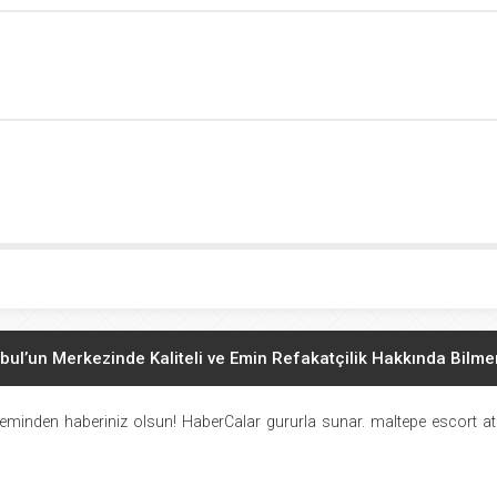
bul’un Merkezinde Kaliteli ve Emin Refakatçilik Hakkında Bilm
 Kızları ile Mutlu Geceler Geçirin. Hakkında Bilmeniz Gerekenle
eminden haberiniz olsun! HaberCalar gururla sunar.
maltepe escort
at
asının Aranan ama Bulunamayan Çıtırları Hangi Sitelerde? Reh