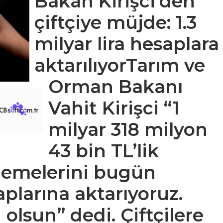
Bakan Kirişci’den
çiftçiye müjde: 1.3
milyar lira hesaplara
aktarılıyorTarım ve
Orman Bakanı
Vahit Kirişci “1
milyar 318 milyon
43 bin TL’lik
demelerini bugün
aplarına aktarıyoruz.
 olsun” dedi. Çiftçilere