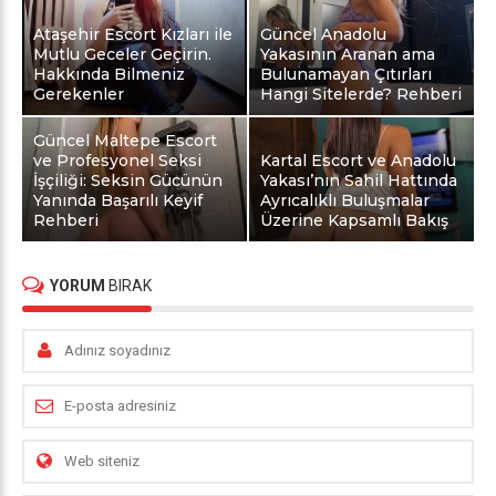
Ataşehir Escort Kızları ile
Güncel Anadolu
Mutlu Geceler Geçirin.
Yakasının Aranan ama
Hakkında Bilmeniz
Bulunamayan Çıtırları
Gerekenler
Hangi Sitelerde? Rehberi
Güncel Maltepe Escort
ve Profesyonel Seksi
Kartal Escort ve Anadolu
İşçiliği: Seksin Gücünün
Yakası’nın Sahil Hattında
Yanında Başarılı Keyif
Ayrıcalıklı Buluşmalar
Rehberi
Üzerine Kapsamlı Bakış
YORUM
BIRAK