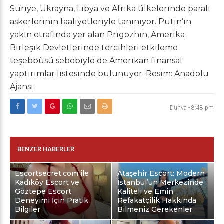
Suriye, Ukrayna, Libya ve Afrika ülkelerinde paralı
askerlerinin faaliyetleriyle tanınıyor. Putin’in
yakın etrafında yer alan Prigozhin, Amerika
Birleşik Devletlerinde tercihleri etkileme
teşebbüsü sebebiyle de Amerikan finansal
yaptırımlar listesinde bulunuyor. Resim: Anadolu
Ajansı
Dünya
-
8:48 pm
BENZER HABERLER
Escortsecret.com ile
Ataşehir Escort: Modern
Kadıköy Escort ve
İstanbul’un Merkezinde
Göztepe Escort
Kaliteli ve Emin
Deneyimi İçin Pratik
Refakatçilik Hakkında
Bilgiler
Bilmeniz Gerekenler