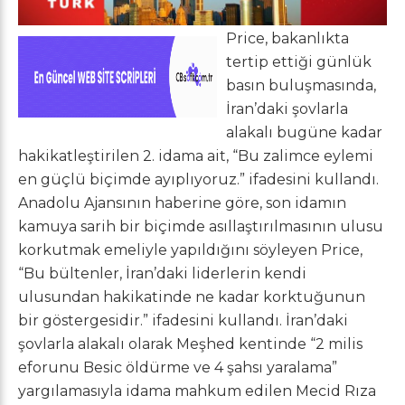
Price, bakanlıkta
tertip ettiği günlük
basın buluşmasında,
İran’daki şovlarla
alakalı bugüne kadar
hakikatleştirilen 2. idama ait, “Bu zalimce eylemi
en güçlü biçimde ayıplıyoruz.” ifadesini kullandı.
Anadolu Ajansının haberine göre, son idamın
kamuya sarih bir biçimde asıllaştırılmasının ulusu
korkutmak emeliyle yapıldığını söyleyen Price,
“Bu bültenler, İran’daki liderlerin kendi
ulusundan hakikatinde ne kadar korktuğunun
bir göstergesidir.” ifadesini kullandı. İran’daki
şovlarla alakalı olarak Meşhed kentinde “2 milis
eforunu Besic öldürme ve 4 şahsı yaralama”
yargılamasıyla idama mahkum edilen Mecid Rıza