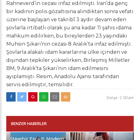
Rahneverd’in cezası infaz edilmişti. İran’da genç
bir kadının polis gözaltısına alındıktan sonra vefatı
üzerine başlayan ve takribî 3 aydır devam eden
şovlarla irtibatlı olarak şu ana kadar 11 şahıs idama
mahkum edilirken, bu bireylerden 23 yaşındaki
Muhsin Şikari’nin cezası 8 Aralık’ta infaz edilmişti.
Şovlarla alakalı idam kararlarına ülke içinden ve
dışından tepkiler yükselirken, Birleşmiş Milletler
BM, 9 Aralık’ta Şikari’nin idam edilmesini
ayıplamıştı. Resim, Anadolu Ajansı tarafından
servis edilmiştir, temsilidir.
Dünya
-
2:00 am
BENZER HABERLER
Ataşehir Escort: Modern