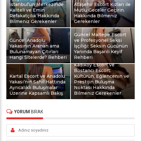
İstanbul’un Merkezinde
Ataşehir Escort Kızları ile
Kaliteli ve Emin
Mutlu Geceler Geçirin.
Refakatçilik Hakkında
Hakkında Bilmeniz
Bilmeniz Gerekenler
Gerekenler
Güncel Maltepe Escort
Güncel Anadolu
ve Profesyonel Seksi
Yakasının Aranan ama
İşçiliği: Seksin Gücünün
Bulunamayan Çıtırları
Yanında Başarılı Keyif
Hangi Sitelerde? Rehberi
Rehberi
Kadıköy Escort ve
Bostancı Escort:
Kartal Escort ve Anadolu
Kültürün, Eğlencenin ve
Yakası’nın Sahil Hattında
Prestijin Buluşma
Ayrıcalıklı Buluşmalar
Noktası Hakkında
Üzerine Kapsamlı Bakış
Bilmeniz Gerekenler
YORUM
BIRAK