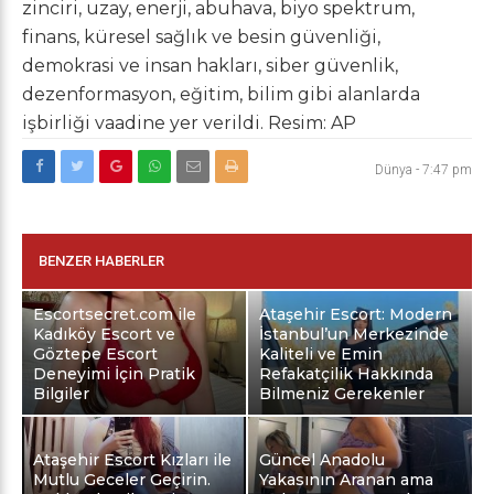
zinciri, uzay, enerji, abuhava, biyo spektrum,
finans, küresel sağlık ve besin güvenliği,
demokrasi ve insan hakları, siber güvenlik,
dezenformasyon, eğitim, bilim gibi alanlarda
işbirliği vaadine yer verildi. Resim: AP
Dünya
-
7:47 pm
BENZER HABERLER
Escortsecret.com ile
Ataşehir Escort: Modern
Kadıköy Escort ve
İstanbul’un Merkezinde
Göztepe Escort
Kaliteli ve Emin
Deneyimi İçin Pratik
Refakatçilik Hakkında
Bilgiler
Bilmeniz Gerekenler
Ataşehir Escort Kızları ile
Güncel Anadolu
Mutlu Geceler Geçirin.
Yakasının Aranan ama