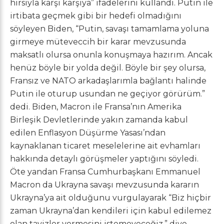
hırsıyla karşı karşıya” ifadelerini kullandı. Putin ile
irtibata geçmek gibi bir hedefi olmadığını
söyleyen Biden, “Putin, savaşı tamamlama yoluna
girmeye müteveccih bir karar mevzusunda
maksatlı olursa onunla konuşmaya hazırım. Ancak
henüz böyle bir yolda değil. Böyle bir şey olursa,
Fransız ve NATO arkadaşlarımla bağlantı halinde
Putin ile oturup usundan ne geçiyor görürüm.”
dedi. Biden, Macron ile Fransa’nın Amerika
Birleşik Devletlerinde yakın zamanda kabul
edilen Enflasyon Düşürme Yasası’ndan
kaynaklanan ticaret meselelerine ait evhamları
hakkında detaylı görüşmeler yaptığını söyledi.
Öte yandan Fransa Cumhurbaşkanı Emmanuel
Macron da Ukrayna savaşı mevzusunda kararın
Ukrayna’ya ait olduğunu vurgulayarak “Biz hiçbir
zaman Ukrayna’dan kendileri için kabul edilemez
olan tavizler vermesini istemeyeceğiz.” diye