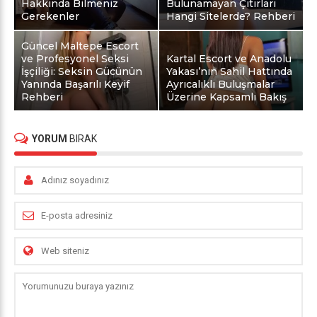
Hakkında Bilmeniz
Bulunamayan Çıtırları
Gerekenler
Hangi Sitelerde? Rehberi
Güncel Maltepe Escort
ve Profesyonel Seksi
Kartal Escort ve Anadolu
İşçiliği: Seksin Gücünün
Yakası’nın Sahil Hattında
Yanında Başarılı Keyif
Ayrıcalıklı Buluşmalar
Rehberi
Üzerine Kapsamlı Bakış
YORUM
BIRAK