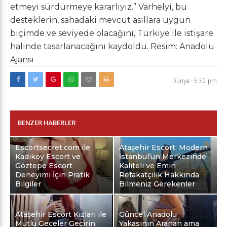
etmeyi sürdürmeye kararlıyız.” Varhelyi, bu
desteklerin, sahadaki mevcut asıllara uygun
biçimde ve seviyede olacağını, Türkiye ile istişare
halinde tasarlanacağını kaydoldu. Resim: Anadolu
Ajansı
Dünya
-
5:52 pm
BENZER HABERLER
Escortsecret.com ile
Ataşehir Escort: Modern
Kadıköy Escort ve
İstanbul’un Merkezinde
Göztepe Escort
Kaliteli ve Emin
Deneyimi İçin Pratik
Refakatçilik Hakkında
Bilgiler
Bilmeniz Gerekenler
Ataşehir Escort Kızları ile
Güncel Anadolu
Mutlu Geceler Geçirin.
Yakasının Aranan ama