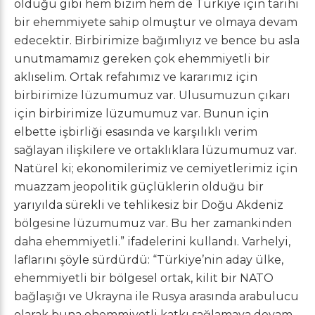
olduğu gibi hem bizim hem de Türkiye için tarihi
bir ehemmiyete sahip olmuştur ve olmaya devam
edecektir. Birbirimize bağımlıyız ve bence bu asla
unutmamamız gereken çok ehemmiyetli bir
aklıselim. Ortak refahımız ve kararımız için
birbirimize lüzumumuz var. Ulusumuzun çıkarı
için birbirimize lüzumumuz var. Bunun için
elbette işbirliği esasında ve karşılıklı verim
sağlayan ilişkilere ve ortaklıklara lüzumumuz var.
Natürel ki; ekonomilerimiz ve cemiyetlerimiz için
muazzam jeopolitik güçlüklerin olduğu bir
yarıyılda sürekli ve tehlikesiz bir Doğu Akdeniz
bölgesine lüzumumuz var. Bu her zamankinden
daha ehemmiyetli.” ifadelerini kullandı. Varhelyi,
laflarını şöyle sürdürdü: “Türkiye’nin aday ülke,
ehemmiyetli bir bölgesel ortak, kilit bir NATO
bağlaşığı ve Ukrayna ile Rusya arasında arabulucu
olarak buna ehemmiyetli katkı sağlamaya devam