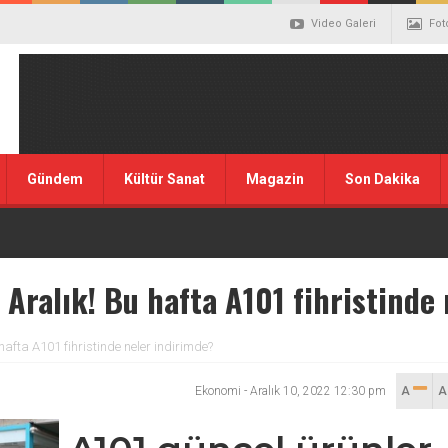
Video Galeri
Fot
Gündem
Kültür Sanat
Magazin
Son Dakika
 Aralık! Bu hafta A101 fihristinde
hafta A101 fihristinde neler indirimde?
Ekonomi
-
Aralık 10, 2022 12:30 pm
A