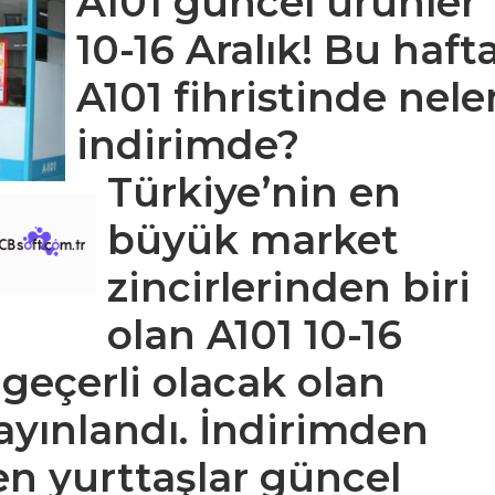
A101 güncel ürünler
10-16 Aralık! Bu haft
A101 fihristinde nele
indirimde?
Türkiye’nin en
büyük market
zincirlerinden biri
olan A101 10-16
 geçerli olacak olan
yayınlandı. İndirimden
en yurttaşlar güncel