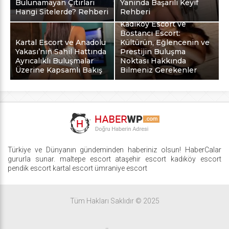
Bulunamayan Çıtırları
Yanında Başarılı Keyif
Hangi Sitelerde? Rehberi
Rehberi
Kadıköy Escort ve
Bostancı Escort:
Kartal Escort ve Anadolu
Kültürün, Eğlencenin ve
Yakası’nın Sahil Hattında
Prestijin Buluşma
Ayrıcalıklı Buluşmalar
Noktası Hakkında
Üzerine Kapsamlı Bakış
Bilmeniz Gerekenler
Türkiye ve Dünyanın gündeminden haberiniz olsun! HaberCalar
gururla sunar.
maltepe escort
ataşehir escort
kadıköy escort
pendik escort
kartal escort
ümraniye escort
Tüm Hakları Saklıdır © 2025